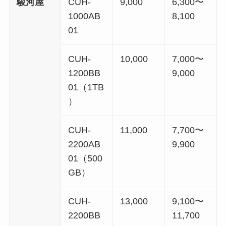
駿河屋
CUH-
9,000
6,300〜
1000AB
8,100
01
CUH-
10,000
7,000〜
1200BB
9,000
01（1TB
）
CUH-
11,000
7,700〜
2200AB
9,900
01（500
GB）
CUH-
13,000
9,100〜
2200BB
11,700