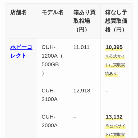
店舗名
モデル名
箱あり買
箱なし予
取相場
想買取価
（円）
格（円）
ホビーコ
CUH-
11,011
10,395
レクト
1200A（
※公式サイ
500GB
トに買取実
）
績あり
CUH-
12,918
–
2100A
CUH-
–
13,132
2000A
※公式サイ
トに買取実