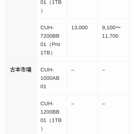
01（1TB
）
CUH-
13,000
9,100〜
7200BB
11,700
01（Pro
1TB）
古本市場
CUH-
–
–
1000AB
01
CUH-
–
–
1200BB
01（1TB
）