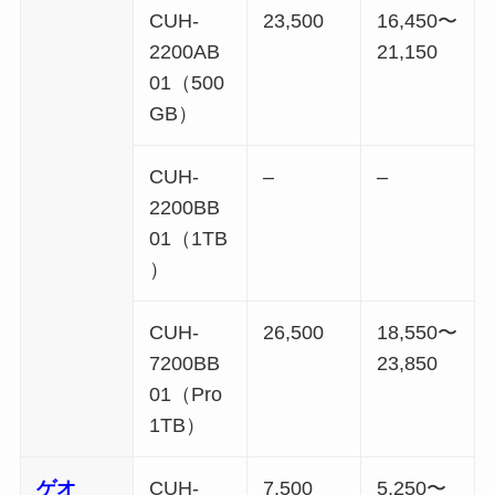
CUH-
23,500
16,450〜
2200AB
21,150
01（500
GB）
CUH-
–
–
2200BB
01（1TB
）
CUH-
26,500
18,550〜
7200BB
23,850
01（Pro
1TB）
ゲオ
CUH-
7,500
5,250〜