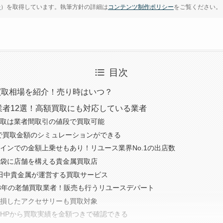
号
）を取得しています。執筆方針の詳細は
コンテンツ制作ポリシー
をご覧ください。
目次
金買取相場を紹介！売り時はいつ？
業者12選！高額買取にも対応している業者
取は業者間取引の値段で買取可能
で買取金額のシミュレーションができる
インでの金額上乗せもあり！リユース業界No.1の出店数
袋に店舗を構える貴金属買取店
Aは田中貴金属が運営する買取サービス
8年の老舗買取業者！販売も行うリユースデパート
損したアクセサリーも買取対象
HPから買取実績を金額つきで確認できる