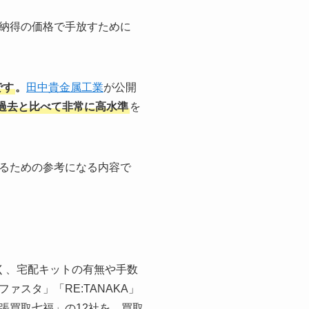
納得の価格で手放すために
です
。
田中貴金属工業
が公開
、過去と比べて非常に高水準
を
るための参考になる内容で
く、宅配キットの有無や手数
スタ」「RE:TANAKA」
張買取七福」の12社を、買取