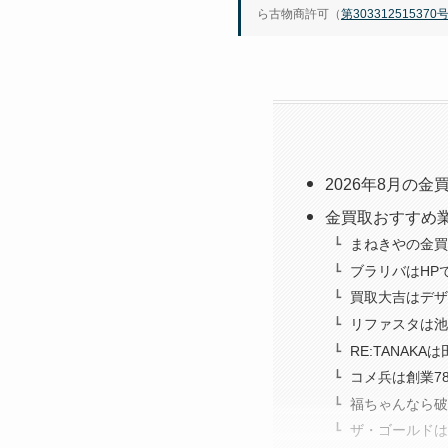
ら古物商許可（
第303312515370
2026年8月の
金買取おすすめ
まねきやの金買
ブラリバはHP
買取大吉はデザ
リファスタは池
RE:TANAK
コメ兵は創業7
福ちゃんなら破
ザ・ゴールドは